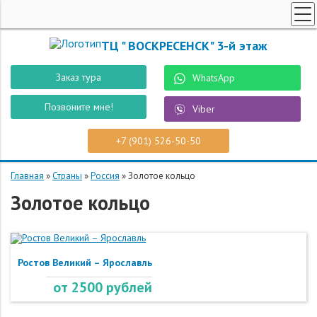
ТУРЫ ПО РОССИИ
ТЦ " ВОСКРЕСЕНСК" 3-й этаж
ПОИСК ТУРОВ
Заказ тура
WhatsApp
СПЕЦПРЕДЛОЖЕНИЯ
Позвоните мне!
Viber
РОБОТ "ВОСТУР"
СТРАНЫ
+7 (901) 526-50-50
О КОМПАНИИ
Главная
»
Страны
»
Россия
»
Золотое кольцо
КОНТАКТЫ
Золотое кольцо
ЗАКАЗ ТУРА
Ростов Великий – Ярославль
от 2500 рублей