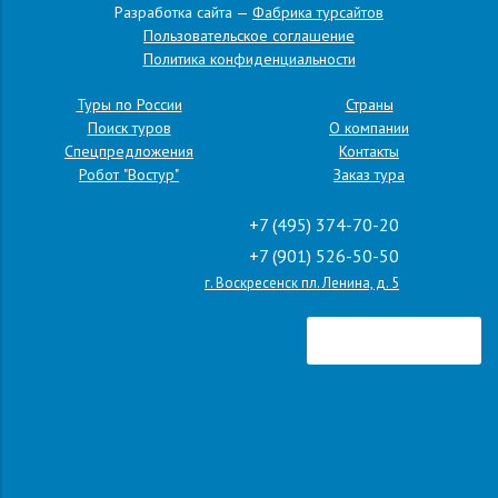
Разработка сайта —
Фабрика турсайтов
Пользовательское соглашение
Политика конфиденциальности
Абрамцево, Сергиев Посад
Туры по России
Страны
Поиск туров
О компании
Спецпредложения
Контакты
Робот "Востур"
Заказ тура
Кострома (6 экскурсий, 2 дня)
+7 (495) 374-70-20
+7 (901) 526-50-50
г. Воскресенск пл. Ленина, д. 5
Калязин - Углич - Мышкин - Мартыново
Муром – Дивеево, 8 экскурсий, 2 дня