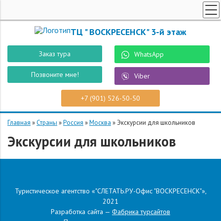
ТУРЫ ПО РОССИИ
ТЦ " ВОСКРЕСЕНСК" 3-й этаж
ПОИСК ТУРОВ
Заказ тура
WhatsApp
СПЕЦПРЕДЛОЖЕНИЯ
Позвоните мне!
Viber
РОБОТ "ВОСТУР"
СТРАНЫ
+7 (901) 526-50-50
О КОМПАНИИ
Главная
»
Страны
»
Россия
»
Москва
»
Экскурсии для школьников
КОНТАКТЫ
Экскурсии для школьников
ЗАКАЗ ТУРА
Туристическое агентство «"СЛЕТАТЬ.РУ-Офис "ВОСКРЕСЕНСК"»,
2021
Разработка сайта —
Фабрика турсайтов