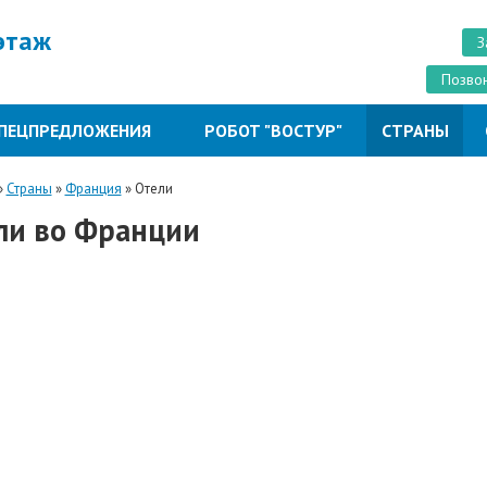
 этаж
З
Позвон
ПЕЦПРЕДЛОЖЕНИЯ
РОБОТ "ВОСТУР"
СТРАНЫ
»
Страны
»
Франция
»
Отели
ли во Франции