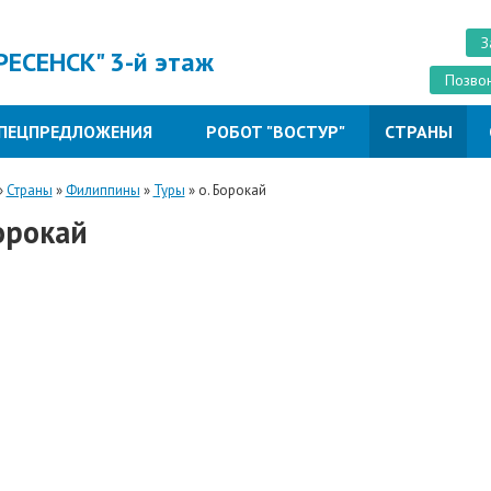
З
РЕСЕНСК" 3-й этаж
Позвон
ПЕЦПРЕДЛОЖЕНИЯ
РОБОТ "ВОСТУР"
СТРАНЫ
»
Страны
»
Филиппины
»
Туры
»
о. Борокай
орокай