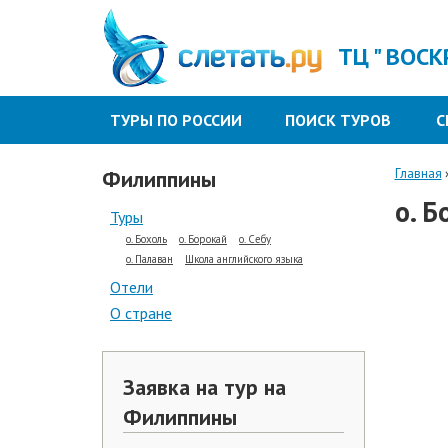
ТЦ " ВОСК
ТУРЫ ПО РОССИИ
ПОИСК ТУРОВ
С
Филиппины
Главная
о. Б
Туры
о. Бохоль
о. Борокай
о. Себу
о. Палаван
Школа английского языка
Отели
О стране
Заявка на тур на
Филиппины