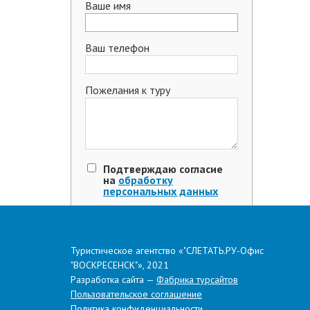
Ваше имя
Ваш телефон
Пожелания к туру
Подтверждаю согласие
на
обработку
персональных данных
Туристическое агентство «"СЛЕТАТЬ.РУ-Офис
"ВОСКРЕСЕНСК"», 2021
Разработка сайта —
Фабрика турсайтов
Поделиться в соцсетях
Пользовательское соглашение
Политика конфиденциальности