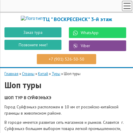
ТУРЫ ПО РОССИИ
ТЦ " ВОСКРЕСЕНСК" 3-й этаж
ПОИСК ТУРОВ
Заказ тура
WhatsApp
СПЕЦПРЕДЛОЖЕНИЯ
Позвоните мне!
Viber
РОБОТ "ВОСТУР"
СТРАНЫ
+7 (901) 526-50-50
О КОМПАНИИ
Главная
»
Страны
»
Китай
»
Туры
»
Шоп туры
КОНТАКТЫ
Шоп туры
ЗАКАЗ ТУРА
ШОП ТУР В СУЙФЭНЬХЭ
Город Суйфэньхэ расположен в
10 км
от российско-китайской
границы в живописном районе.
В городе имеется развитая сеть магазинов и рынков. Славится г.
Суйфэньхэ большим выбором товара легкой промышленности,