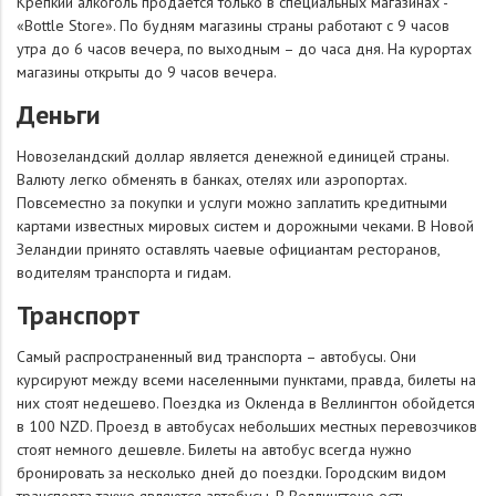
Крепкий алкоголь продается только в специальных магазинах -
«Bottle Store». По будням магазины страны работают с 9 часов
утра до 6 часов вечера, по выходным – до часа дня. На курортах
магазины открыты до 9 часов вечера.
Деньги
Новозеландский доллар является денежной единицей страны.
Валюту легко обменять в банках, отелях или аэропортах.
Повсеместно за покупки и услуги можно заплатить кредитными
картами известных мировых систем и дорожными чеками. В Новой
Зеландии принято оставлять чаевые официантам ресторанов,
водителям транспорта и гидам.
Транспорт
Самый распространенный вид транспорта – автобусы. Они
курсируют между всеми населенными пунктами, правда, билеты на
них стоят недешево. Поездка из Окленда в Веллингтон обойдется
в 100 NZD. Проезд в автобусах небольших местных перевозчиков
стоят немного дешевле. Билеты на автобус всегда нужно
бронировать за несколько дней до поездки. Городским видом