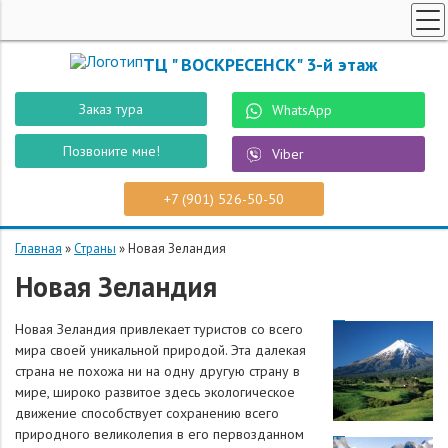
ТУРЫ ПО РОССИИ
ТЦ " ВОСКРЕСЕНСК" 3-й этаж
ПОИСК ТУРОВ
Заказ тура
WhatsApp
СПЕЦПРЕДЛОЖЕНИЯ
Позвоните мне!
Viber
РОБОТ "ВОСТУР"
СТРАНЫ
+7 (901) 526-50-50
О КОМПАНИИ
Главная
»
Страны
»
Новая Зеландия
КОНТАКТЫ
Новая Зеландия
ЗАКАЗ ТУРА
Новая Зеландия привлекает туристов со всего
мира своей уникальной природой. Эта далекая
страна не похожа ни на одну другую страну в
мире, широко развитое здесь экологическое
движение способствует сохранению всего
природного великолепия в его первозданном