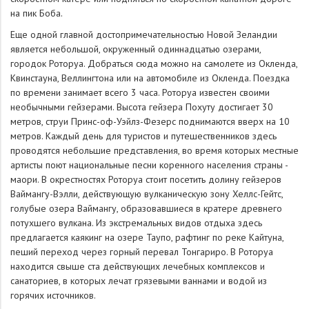
на пик Боба.
Еще одной главной достопримечательностью Новой Зеландии
является небольшой, окруженный одиннадцатью озерами,
городок Роторуа. Добраться сюда можно на самолете из Окленда,
Квинстауна, Веллингтона или на автомобиле из Окленда. Поездка
по времени занимает всего 3 часа. Роторуа известен своими
необычными гейзерами. Высота гейзера Похуту достигает 30
метров, струи Принс-оф-Уэйлз-Фeзерс поднимаются вверх на 10
метров. Каждый день для туристов и путешественников здесь
проводятся небольшие представления, во время которых местные
артисты поют национальные песни коренного населения страны -
маори. В окрестностях Роторуа стоит посетить долину гейзеров
Ваймангу-Вэлли, действующую вулканическую зону Хеллс-Гейтс,
голубые озера Ваймангу, образовавшиеся в кратере древнего
потухшего вулкана. Из экстремальных видов отдыха здесь
предлагается каякинг на озере Таупо, рафтинг по реке Кайтуна,
пеший переход через горный перевал Тонгариро. В Роторуа
находится свыше ста действующих лечебных комплексов и
санаториев, в которых лечат грязевыми ваннами и водой из
горячих источников.