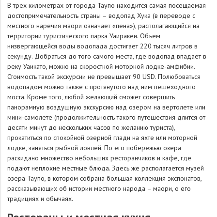
В трех километрах от города Таупо находится самая посещаемая
достопримечательность страны – водопад Хука (в переводе с
местного наречия маори означает «пена»), располагающийся на
территории туристического парка Уаиракеи. Объем
низвергающейся воды водопада достигает 220 тысяч литров в
секунду. Добраться до того самого места, где водопад впадает в
реку Уаикато, можно на скоростной моторной лодке-амфибии.
Стоимость такой экскурсии не превышает 90 USD. Полюбоваться
водопадом можно также с протянутого над ним пешеходного
моста. Кроме того, любой желающий сможет совершить
панорамную воздушную экскурсию над озером на вертолете или
мини-самолете (продолжительность такого путешествия длится от
десяти минут до нескольких часов по желанию туриста),
прокатиться по спокойной озерной глади на яхте или моторной
лодке, заняться рыбной ловлей. По его побережью озера
раскидано множество небольших ресторанчиков и кафе, где
подают неплохие местные блюда. Здесь же располагается музей
озера Таупо, в котором собрана большая коллекция экспонатов,
рассказывающих об истории местного народа – маори, о его
традициях и обычаях.