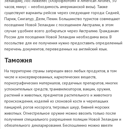
Зеландии), Лос-Анжелес («Аэрофлотом» и American Airlines, 30
часов, минус – необходимость американской визы). Также
существуют варианты рейсов через следующие города: Сидней,
Париж, Сингапур, Дели, Пекин. Большинство туристов совмещают
посещение Новой Зеландии с посещением Австралии, в этом
случае удобнее всего добираться через Австралию. Гражданам
России для посещения Новой Зеландии необходима виза. В
посольстве для ее получения нужно предоставить определенный
перечень документов, переведенных на английский язык.
Таможня
На территорию страны запрещен ввоз любых продуктов, в том
числе и консервированных, наркотических веществ,
порнографических материалов, сердечных препаратов, многих
успокоительных средств, транквилизаторов, вакцин, оружия,
растений и животных, предметов растительного и животного
происхождения, изделий из слоновой кости и черепашьих
панцирей, рогов носорога, тигровых шкур, бивней морских
животных. Огнестрельное оружие можно ввозить только после
получения специального разрешения полиции Новой Зеландии и
обязательного декларирования. Беспошлинно можно ввезти