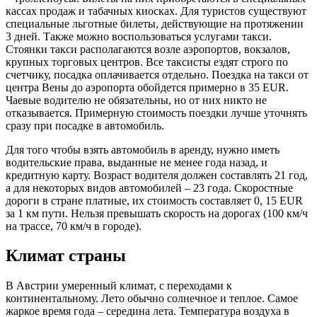
кассах продаж и табачных киосках. Для туристов существуют
специальные льготные билеты, действующие на протяжении
3 дней. Также можно воспользоваться услугами такси.
Стоянки такси располагаются возле аэропортов, вокзалов,
крупных торговых центров. Все таксисты ездят строго по
счетчику, посадка оплачивается отдельно. Поездка на такси от
центра Вены до аэропорта обойдется примерно в 35 EUR.
Чаевые водителю не обязательны, но от них никто не
отказывается. Примерную стоимость поездки лучше уточнять
сразу при посадке в автомобиль.
Для того чтобы взять автомобиль в аренду, нужно иметь
водительские права, выданные не менее года назад, и
кредитную карту. Возраст водителя должен составлять 21 год,
а для некоторых видов автомобилей – 23 года. Скоростные
дороги в стране платные, их стоимость составляет 0, 15 EUR
за 1 км пути. Нельзя превышать скорость на дорогах (100 км/ч
на трассе, 70 км/ч в городе).
Климат страны
В Австрии умеренный климат, с переходами к
континентальному. Лето обычно солнечное и теплое. Самое
жаркое время года – середина лета. Температура воздуха в