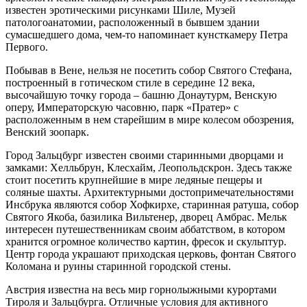
известен эротическими рисунками Шиле, Музей
патологоанатомии, расположенный в бывшем здании
сумасшедшего дома, чем-то напоминает кунсткамеру Петра
Первого.
Побывав в Вене, нельзя не посетить собор Святого Стефана,
построенный в готическом стиле в середине 12 века,
высочайшую точку города – башню Донаутурм, Венскую
оперу, Императорскую часовню, парк «Пратер» с
расположенным в нем старейшим в мире колесом обозрения,
Венский зоопарк.
Город Зальцбург известен своими старинными дворцами и
замками: Хелльбрун, Клесхайм, Леопольдскрон. Здесь также
стоит посетить крупнейшие в мире ледяные пещеры и
соляные шахты. Архитектурными достопримечательностями
Инсбрука являются собор Хофкирхе, старинная ратуша, собор
Святого Якоба, базилика Вильтенер, дворец Амбрас. Мельк
интересен путешественникам своим аббатством, в котором
хранится огромное количество картин, фресок и скульптур.
Центр города украшают приходская церковь, фонтан Святого
Коломана и руины старинной городской стены.
Австрия известна на весь мир горнолыжными курортами
Тироля и Зальцбурга. Отличные условия для активного