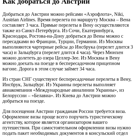
Как добраться до Австрии
Добраться до Австрии можно рейсами «Аэрофлота», Niki,
Austrian Airlines. Время перелета по маршруту Москва – Вена
составляет 3 часа. Прямые перелеты в Вену осуществляются
также из Санкт-Петербурга. Из Сочи, Екатеринбурга,
Краснодара, Ростова-на-Дону добраться до Вены можно с
пересадками во Франции, Турции, Германии. Из Москвы
выполняются чартерные рейсы до Инсбрука (перелет длится 3
часа) и Зальцбурга (перелет длится 4 часа). Через Мюнхен
можно долететь до озера Целлер-Зее. Из Москвы в Вену
можно доехать на поезде в беспересадочном прицепном
вагоне. Дорога в этом случае займет 34 часа.
Из стран СНГ существуют беспересадочные перелеты в Вену,
Инсбрук, Зальцбург. Из Украины перелеты выполняет
авиакомпания «Международные авиалинии Украины», из
Белоруссии – «Белавиа». Из Киева до Австрии можно
добраться на поезде.
Для посещения Австрии гражданам России требуется виза.
Оформление визы проще всего поручить туристическому
агентству, которое является организатором вашего
путешествия. При самостоятельном оформлении визы нужно
подать пакет необходимых документов в консульский отдел