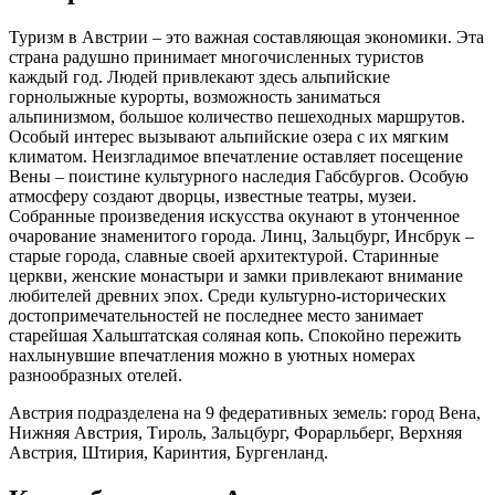
Туризм в Австрии – это важная составляющая экономики. Эта
страна радушно принимает многочисленных туристов
каждый год. Людей привлекают здесь альпийские
горнолыжные курорты, возможность заниматься
альпинизмом, большое количество пешеходных маршрутов.
Особый интерес вызывают альпийские озера с их мягким
климатом. Неизгладимое впечатление оставляет посещение
Вены – поистине культурного наследия Габсбургов. Особую
атмосферу создают дворцы, известные театры, музеи.
Собранные произведения искусства окунают в утонченное
очарование знаменитого города. Линц, Зальцбург, Инсбрук –
старые города, славные своей архитектурой. Старинные
церкви, женские монастыри и замки привлекают внимание
любителей древних эпох. Среди культурно-исторических
достопримечательностей не последнее место занимает
старейшая Хальштатская соляная копь. Спокойно пережить
нахлынувшие впечатления можно в уютных номерах
разнообразных отелей.
Австрия подразделена на 9 федеративных земель: город Вена,
Нижняя Австрия, Тироль, Зальцбург, Форарльберг, Верхняя
Австрия, Штирия, Каринтия, Бургенланд.