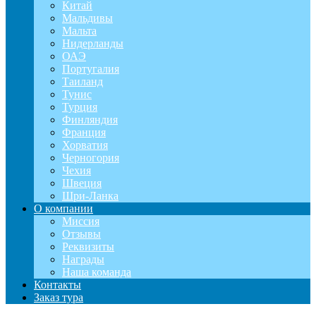
Китай
Мальдивы
Мальта
Нидерланды
ОАЭ
Португалия
Таиланд
Тунис
Турция
Финляндия
Франция
Хорватия
Черногория
Чехия
Швеция
Шри-Ланка
О компании
Миссия
Отзывы
Реквизиты
Награды
Наша команда
Контакты
Заказ тура