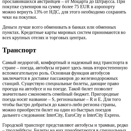
прославившихся австрийцев – от Моцарта до Штраусса. При
покупке сувениров на сумму более 75 EUR в аэропорту
можно вернуть 13% от НДС, для этого необходимо сохранять
чеки на покупки.
Деньги лучше всего обменивать в банках или обменных
пунктах. Кредитные карты мировых систем принимаются во
всех крупных отелях и торговых центрах.
Транспорт
Самый недорогой, комфортный и надежный вид транспорта в
стране – поезда, автобусы играют здесь лишь второстепенную
вспомогательную роль. Основная функция автобусов
заключается в доставке пассажиров до железнодорожных
станций. Существую специальные билеты, дающие право
проезда на автобусе и на поезде. Такой билет позволит
значительно сэкономить семейный бюджет. Пригородные
поезда носят название – S, региональные – R и E. Для того
чтобы быстро добраться до какого-либо региона страны,
можно приобрести билет на один из быстрых поездов
дальнего следования: InterCity, EuroCity и InterCity Express.
Городской транспорт представляют автобусы и трамваи, редко
– троллейбусы. Билеты на них приобретаются в специальных