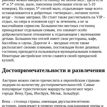
4* и 5* отели, шале, пансионы (небольшие отели на 5-10
номеров). На озерах 5* отелей мало, отдыхающие чаще всего
останавливаются в добротных «четверках», питание почти
везде – только завтраки. Не стоит также рассчитывать на VIP –
отдых, на озера в основном едут за лечением, а не за
высочайшим сервисом. Большинство местных гостиниц
принадлежат отдельным семьям, это означает особо
доброжелательное отношение к отдыхающим с маленькими
детьми. Большинство отелей имеет свои рестораны, кафе,
бассейны и сауны. Дорогие 4 – звездные отели также
располагают своими пляжами, постояльцам более дешевых
гостиниц приходится пользоваться муниципальным пляжем.
Некоторые австрийские отели славятся своей прекрасной
кухней.
Достопримечательности и развлечения
Австрию можно смело причислить к европейским странам-
лидерам по количеству достопримечательностей. Самые
популярные туристические маршруты пролегают через
города: Вену, Грац, Инсбрук, Мельк, Зальцбург.
Вена – столица страны, имеющая двухтысячелетнюю
историю, привлекает в первую очередь поклонников оперы и