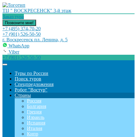
ТЦ " ВОСКРЕСЕНСК" 3-й этаж
Заказ тура
Позвоните мне!
+7 (495) 374-70-20
+7 (901) 526-50-50
г. Воскресенск пл. Ленина, д. 5
WhatsApp
Viber
+7 (901) 526-50-50
Туры по России
Поиск туров
Спецпредложения
Робот "Востур"
Страны
Россия
Болгария
Греция
Израиль
Испания
Италия
Кипр