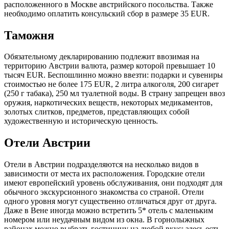
расположенного в Москве австрийского посольства. Также
необходимо оплатить консульский сбор в размере 35 EUR.
Таможня
Обязательному декларированию подлежит ввозимая на
территорию Австрии валюта, размер которой превышает 10
тысяч EUR. Беспошлинно можно ввезти: подарки и сувениры
стоимостью не более 175 EUR, 2 литра алкоголя, 200 сигарет
(250 г табака), 250 мл туалетной воды. В страну запрещен ввоз
оружия, наркотических веществ, некоторых медикаментов,
золотых слитков, предметов, представляющих собой
художественную и историческую ценность.
Отели Австрии
Отели в Австрии подразделяются на несколько видов в
зависимости от места их расположения. Городские отели
имеют европейский уровень обслуживания, они подходят для
обычного экскурсионного знакомства со страной. Отели
одного уровня могут существенно отличаться друг от друга.
Даже в Вене иногда можно встретить 5* отель с маленьким
номером или неудачным видом из окна. В горнолыжных
районах можно выбрать гостиницу на любой вкус: здесь есть