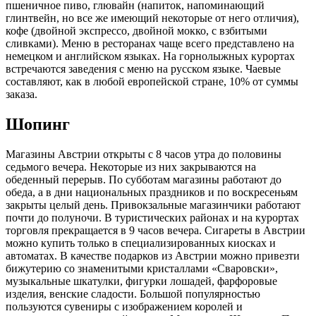
пшеничное пиво, глювайн (напиток, напоминающий
глинтвейн, но все же имеющий некоторые от него отличия),
кофе (двойной экспрессо, двойной мокко, с взбитыми
сливками). Меню в ресторанах чаще всего представлено на
немецком и английском языках. На горнолыжных курортах
встречаются заведения с меню на русском языке. Чаевые
составляют, как в любой европейской стране, 10% от суммы
заказа.
Шопинг
Магазины Австрии открыты с 8 часов утра до половины
седьмого вечера. Некоторые из них закрываются на
обеденный перерыв. По субботам магазины работают до
обеда, а в дни национальных праздников и по воскресеньям
закрыты целый день. Привокзальные магазинчики работают
почти до полуночи. В туристических районах и на курортах
торговля прекращается в 9 часов вечера. Сигареты в Австрии
можно купить только в специализированных киосках и
автоматах. В качестве подарков из Австрии можно привезти
бижутерию со знаменитыми кристаллами «Сваровски»,
музыкальные шкатулки, фигурки лошадей, фарфоровые
изделия, венские сладости. Большой популярностью
пользуются сувениры с изображением королей и