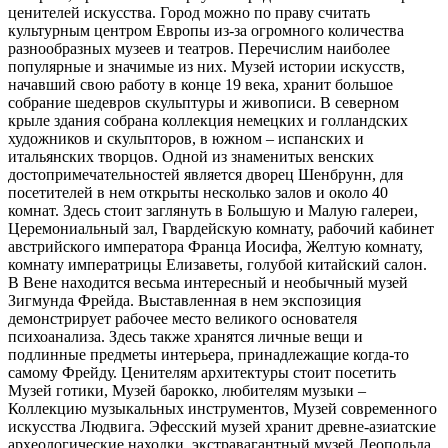
ценителей искусства. Город можно по праву считать
культурным центром Европы из-за огромного количества
разнообразных музеев и театров. Перечислим наиболее
популярные и значимые из них. Музей истории искусств,
начавший свою работу в конце 19 века, хранит большое
собрание шедевров скульптуры и живописи. В северном
крыле здания собрана коллекция немецких и голландских
художников и скульпторов, в южном – испанских и
итальянских творцов. Одной из знаменитых венских
достопримечательностей является дворец Шенбрунн, для
посетителей в нем открыты несколько залов и около 40
комнат. Здесь стоит заглянуть в Большую и Малую галереи,
Церемониальный зал, Гвардейскую комнату, рабочий кабинет
австрийского императора Франца Иосифа, Желтую комнату,
комнату императрицы Елизаветы, голубой китайский салон.
В Вене находится весьма интересный и необычный музей
Зигмунда Фрейда. Выставленная в нем экспозиция
демонстрирует рабочее место великого основателя
психоанализа. Здесь также хранятся личные вещи и
подлинные предметы интерьера, принадлежащие когда-то
самому Фрейду. Ценителям архитектуры стоит посетить
Музей готики, Музей барокко, любителям музыки –
Коллекцию музыкальных инструментов, Музей современного
искусства Людвига. Эфесский музей хранит древне-азиатские
археологические находки, экстравагантный музей Леопольда