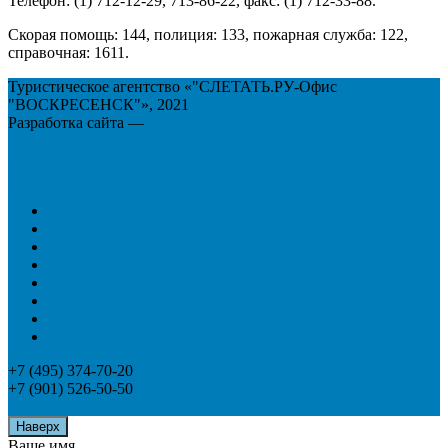
Телефон: (1) 712-12-29, 713-86-22, факс: (1) 712-33-88.
Скорая помощь: 144, полиция: 133, пожарная служба: 122,
справочная: 1611.
Туристическое агентство «"СЛЕТАТЬ.РУ-Офис
"ВОСКРЕСЕНСК"», 2021
Разработка сайта —
Фабрика турсайтов
Пользовательское соглашение
Политика конфиденциальности
Карта сайта
Туры по России
Поиск туров
Спецпредложения
Робот "Востур"
Страны
О компании
Контакты
Заказ тура
+7 (495) 374-70-20
+7 (901) 526-50-50
г. Воскресенск пл. Ленина, д. 5
Наверх
Ваше имя