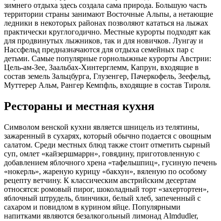
зимнего отдыха здесь создала сама природа. Большую часть
территории страны занимают Восточные Альпы, а нетающие
ледники в некоторых районах позволяют кататься на лыжах
практически круглогодично. Местные курорты подходят как
для продвинутых лыжников, так и для новичков. Лунгау и
Нассфельд предназначаются для отдыха семейных пар с
детьми. Самые популярные горнолыжные курорты Австрии:
Цель-ам-Зее, Заальбах-Хинтерглемм, Капрун, входящие в
состав земель Зальцбурга, Глузенгер, Пачеркофель, Зеефельд,
Муттерер Альм, Рангер Кемпфль, входящие в состав Тироля.
Рестораны и местная кухня
Символом венской кухни является шницель из телятины,
зажаренный в сухарях, который обычно подается с овощным
салатом. Среди местных блюд также стоит отметить сырный
суп, омлет «кайзершмаррн», говядину, приготовленную с
добавлением яблочного хрена «тафельшпиц», гусиную печень
«нокерль», жареную курицу «бакхун», вяленую по особому
рецепту ветчину. К классическим австрийским десертам
относятся: ромовый пирог, шоколадный торт «захертортен»,
яблочный штрудель, блинчики, белый хлеб, запеченный с
сахаром и повидлом в курином яйце. Популярными
напитками являются безалкогольный лимонад Almdudler,