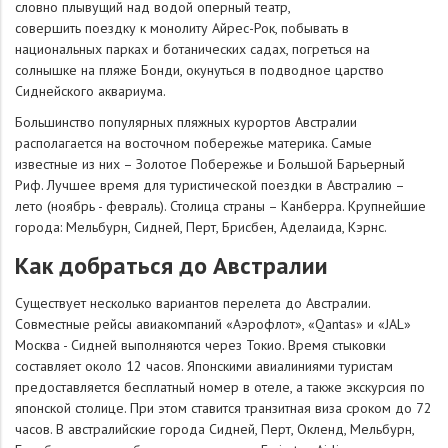
словно плывущий над водой оперный театр,
совершить поездку к монолиту Айрес-Рок, побывать в
национальных парках и ботанических садах, погреться на
солнышке на пляже Бонди, окунуться в подводное царство
Сиднейского аквариума.
Большинство популярных пляжных курортов Австралии
располагается на восточном побережье материка. Самые
известные из них – Золотое Побережье и Большой Барьерный
Риф. Лучшее время для туристической поездки в Австралию –
лето (ноябрь - февраль). Столица страны – Канберра. Крупнейшие
города: Мельбурн, Сидней, Перт, Брисбен, Аделаида, Кэрнс.
Как добраться до Австралии
Существует несколько вариантов перелета до Австралии.
Совместные рейсы авиакомпаний «Аэрофлот», «Qantas» и «JAL»
Москва - Сидней выполняются через Токио. Время стыковки
составляет около 12 часов. Японскими авиалиниями туристам
предоставляется бесплатный номер в отеле, а также экскурсия по
японской столице. При этом ставится транзитная виза сроком до 72
часов. В австралийские города Сидней, Перт, Окленд, Мельбурн,