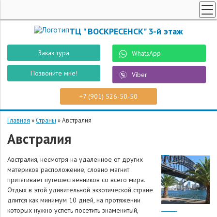
ТУРЫ ПО РОССИИ
ТЦ " ВОСКРЕСЕНСК" 3-й этаж
ПОИСК ТУРОВ
Заказ тура
WhatsApp
СПЕЦПРЕДЛОЖЕНИЯ
Позвоните мне!
Viber
РОБОТ "ВОСТУР"
СТРАНЫ
+7 (901) 526-50-50
О КОМПАНИИ
Главная
»
Страны
»
Австралия
КОНТАКТЫ
Австралия
ЗАКАЗ ТУРА
Австралия, несмотря на удаленное от других
материков расположение, словно магнит
притягивает путешественников со всего мира.
Отдых в этой удивительной экзотической стране
длится как минимум 10 дней, на протяжении
которых нужно успеть посетить знаменитый,