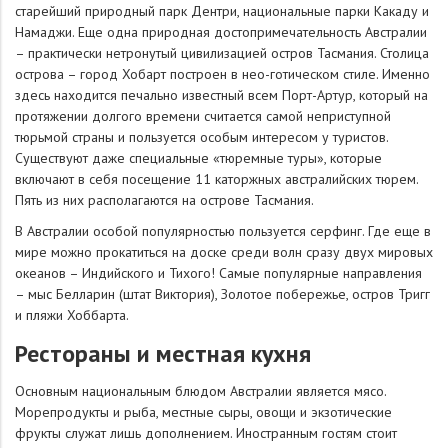
старейший природный парк Дентри, национальные парки Какаду и
Намаджи. Еще одна природная достопримечательность Австралии
– практически нетронутый цивилизацией остров Тасмания. Столица
острова – город Хобарт построен в нео-готическом стиле. Именно
здесь находится печально известный всем Порт-Артур, который на
протяжении долгого времени считается самой неприступной
тюрьмой страны и пользуется особым интересом у туристов.
Существуют даже специальные «тюремные туры», которые
включают в себя посещение 11 каторжных австралийских тюрем.
Пять из них располагаются на острове Тасмания.
В Австралии особой популярностью пользуется серфинг. Где еще в
мире можно прокатиться на доске среди волн сразу двух мировых
океанов – Индийского и Тихого! Самые популярные направления
– мыс Белларин (штат Виктория), Золотое побережье, остров Тригг
и пляжи Хоббарта.
Рестораны и местная кухня
Основным национальным блюдом Австралии является мясо.
Морепродукты и рыба, местные сыры, овощи и экзотические
фрукты служат лишь дополнением. Иностранным гостям стоит