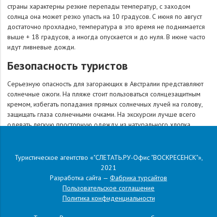
страны характерны резкие перепады температур, с заходом
солнца она может резко упасть на 10 градусов. С июня по август
достаточно прохладно, температура в это время не поднимается
выше + 18 градусов, а иногда опускается и до нуля. В июне часто
идут ливневые дожди.
Безопасность туристов
Серьезную опасность для загорающих в Австралии представляют
солнечные ожоги. На пляже стоит пользоваться солнцезащитным
кремом, избегать попадания прямых солнечных лучей на голову,
защищать глаза солнечными очками. На экскурсии лучше всего
одевать легкую просторную одежду из натурального хлопка.
Самые безопасные участки морского побережья отмечаются
флажками желто-красного или зеленого цвета, в таких местах нет
подводных течений и сильных волн. В местах, отмеченных
Туристическое агентство «"СЛЕТАТЬ.РУ-Офис "ВОСКРЕСЕНСК"»,
красными флажками, неопытным купальщикам и детям лучше
2021
вообще не приближаться к воде. В Австралии часто встречаются
Разработка сайта —
Фабрика турсайтов
змеи и ядовитые насекомые, потому не рекомендуется ходить
Пользовательское соглашение
босиком, особенно по траве. В стране запрещено курение в
Политика конфиденциальности
общественных местах, а распивать спиртные напитки можно только
в определенное время и в отведенном для этого месте. Во время