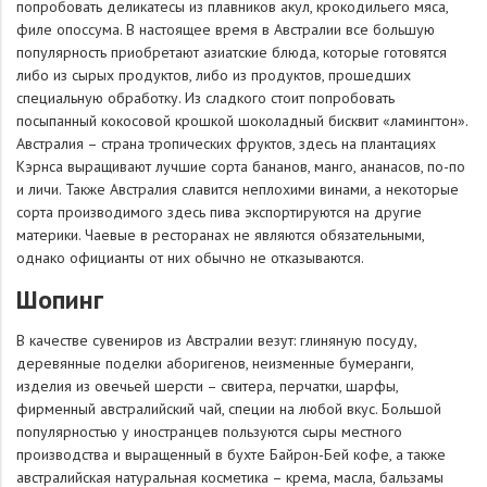
попробовать деликатесы из плавников акул, крокодильего мяса,
филе опоссума. В настоящее время в Австралии все большую
популярность приобретают азиатские блюда, которые готовятся
либо из сырых продуктов, либо из продуктов, прошедших
специальную обработку. Из сладкого стоит попробовать
посыпанный кокосовой крошкой шоколадный бисквит «ламингтон».
Австралия – страна тропических фруктов, здесь на плантациях
Кэрнса выращивают лучшие сорта бананов, манго, ананасов, по-по
и личи. Также Австралия славится неплохими винами, а некоторые
сорта производимого здесь пива экспортируются на другие
материки. Чаевые в ресторанах не являются обязательными,
однако официанты от них обычно не отказываются.
Шопинг
В качестве сувениров из Австралии везут: глиняную посуду,
деревянные поделки аборигенов, неизменные бумеранги,
изделия из овечьей шерсти – свитера, перчатки, шарфы,
фирменный австралийский чай, специи на любой вкус. Большой
популярностью у иностранцев пользуются сыры местного
производства и выращенный в бухте Байрон-Бей кофе, а также
австралийская натуральная косметика – крема, масла, бальзамы