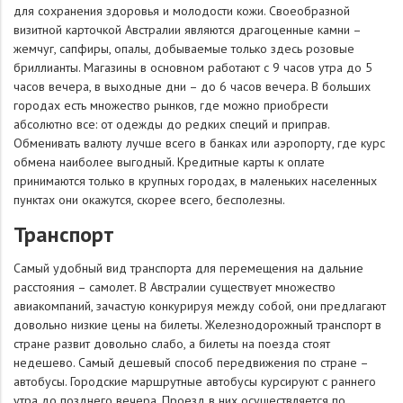
для сохранения здоровья и молодости кожи. Своеобразной
визитной карточкой Австралии являются драгоценные камни –
жемчуг, сапфиры, опалы, добываемые только здесь розовые
бриллианты. Магазины в основном работают с 9 часов утра до 5
часов вечера, в выходные дни – до 6 часов вечера. В больших
городах есть множество рынков, где можно приобрести
абсолютно все: от одежды до редких специй и приправ.
Обменивать валюту лучше всего в банках или аэропорту, где курс
обмена наиболее выгодный. Кредитные карты к оплате
принимаются только в крупных городах, в маленьких населенных
пунктах они окажутся, скорее всего, бесполезны.
Транспорт
Самый удобный вид транспорта для перемещения на дальние
расстояния – самолет. В Австралии существует множество
авиакомпаний, зачастую конкурируя между собой, они предлагают
довольно низкие цены на билеты. Железнодорожный транспорт в
стране развит довольно слабо, а билеты на поезда стоят
недешево. Самый дешевый способ передвижения по стране –
автобусы. Городские маршрутные автобусы курсируют с раннего
утра до позднего вечера. Проезд в них осуществляется по