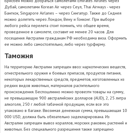
Брисбен можно добраться самолетами Emirates Airlines через
Дубай, самолетами Korean Air через Сеул, Thai Airways - через
Бангкок, Singapore Airlanes – через Сингапур. Также до Сиднея
можно долететь через Лондон, Вену и Гонконг. При выборе
любого рейса перелета стоит помнить, что общее время,
проведенное в самолете, составит не менее 20 часов. Для
посещения Австралии гражданам РФ необходима виза. Оформить
ее можно либо самостоятельно, либо через турфирму.
Таможня
На территорию Австралии запрещен ввоз: наркотических веществ,
огнестрельного оружия и боевых припасов, продуктов питания,
некоторых лекарственных средств, предметов, изготовленных из
редких видов животных, материалов растительного
происхождения. Беспошлинно можно провезти товары на сумму,
не превышающую 900 австралийских долларов (AUD), 2, 25 литра
алкоголя, 250 г любой табачной продукции, если все это
упаковано в багаже. Ввозимая денежная сумма, превышающая 10
000 USD, должна быть обязательно задекларирована. Из
Австралии запрещен вывоз кораллов, морских раковин, растений и
животных. Без специального разрешения также запрещено