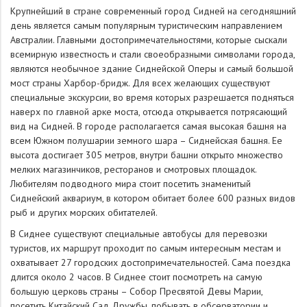
Крупнейший в стране современный город Сидней на сегодняшний
день является самым популярным туристическим направлением
Австралии. Главными достопримечательностями, которые сыскали
всемирную известность и стали своеобразными символами города,
являются необычное здание Сиднейской Оперы и самый большой
мост страны Харбор-бридж. Для всех желающих существуют
специальные экскурсии, во время которых разрешается подняться
наверх по главной арке моста, отсюда открывается потрясающий
вид на Сидней. В городе располагается самая высокая башня на
всем Южном полушарии земного шара – Сиднейская башня. Ее
высота достигает 305 метров, внутри башни открыто множество
мелких магазинчиков, ресторанов и смотровых площадок.
Любителям подводного мира стоит посетить знаменитый
Сиднейский аквариум, в котором обитает более 600 разных видов
рыб и других морских обитателей.
В Сиднее существуют специальные автобусы для перевозки
туристов, их маршрут проходит по самым интересным местам и
охватывает 27 городских достопримечательностей. Сама поездка
длится около 2 часов. В Сиднее стоит посмотреть на самую
большую церковь страны – Собор Пресвятой Девы Марии,
посетить Китайский Сад Дружбы, побывать в обсерватории и