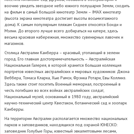
воочию увидеть звездное небо южного полушария Земли, сходить
на фильм в самый большой кинотеатр Земли – IMAX кинотеатр
(высота экрана кинотеатра достигает высоты восьмиэтажного
дома). К самым популярным пляжам Сиднея относятся Бонди и
Мэлни. До второго лучше всего добираться на катере, здесь
весьма красивая набережная, множество сувенирных лавочек и
магазинов.
Столица Австралии Канберра – красивый, утопающий в зелени
город. Его главная достопримечательность – Австралийская
Национальная Галерея, в которой хранится большая коллекция
портретов известных австралийских и мировых художников: Джона
Веббера, Томаса Кларка, Хью Рамси, Фрэнка Ротари, Евы Коллинз.
Здесь также стоит посетить Военный мемориал, построенный в
честь погибших во всех войнах австралийских солдат,
Национальный музей, основанный в 1980 году, австралийский
научно-технический центр Квестакон, ботанический сад и зоопарк
Канберры.
На территории Австралии располагается множество национальных
парков и заповедников, находящихся под охраной ЮНЕСКО:
заповедник Голубые Горы, известный эвкалиптовыми лесами,