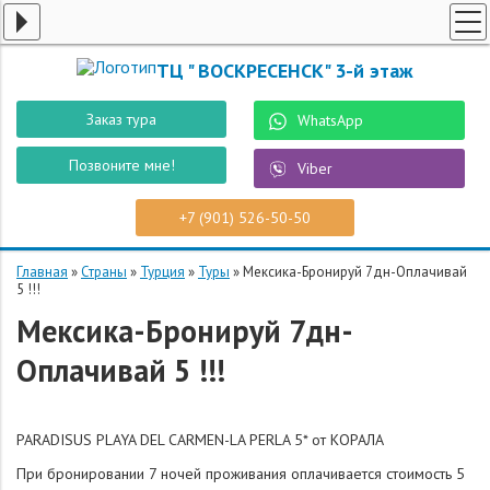
ТУРЫ ПО РОССИИ
ТЦ " ВОСКРЕСЕНСК" 3-й этаж
ПОИСК ТУРОВ
Заказ тура
WhatsApp
СПЕЦПРЕДЛОЖЕНИЯ
Позвоните мне!
Viber
РОБОТ "ВОСТУР"
СТРАНЫ
+7 (901) 526-50-50
О КОМПАНИИ
Главная
»
Страны
»
Турция
»
Туры
»
Мексика-Бронируй 7дн-Оплачивай
КОНТАКТЫ
5 !!!
Мексика-Бронируй 7дн-
ЗАКАЗ ТУРА
Оплачивай 5 !!!
PARADISUS PLAYA DEL CARMEN-LA PERLA 5* от КОРАЛА
При бронировании 7 ночей проживания оплачивается стоимость 5