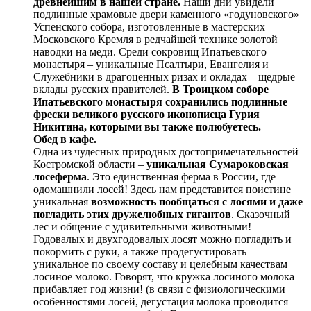
древнейшим в нашей стране.
Наши дни увидели
подлинные храмовые двери каменного «годуновского»
Успенского собора, изготовленные в мастерских
Московского Кремля в редчайшей технике золотой
наводки на меди. Среди сокровищ Ипатьевского
монастыря – уникальные Псалтыри, Евангелия и
Служебники в драгоценных ризах и окладах – щедрые
вклады русских правителей.
В Троицком соборе
Ипатьевского монастыря сохранились подлинные
фрески великого русского иконописца Гурия
Никитина, которыми вы также полюбуетесь.
Обед в кафе.
Одна из чудесных природных достопримечательностей
Костромской области –
уникальная Сумароковская
лосеферма
. Это единственная ферма в России, где
одомашнили лосей! Здесь нам представится поистине
уникальная
возможность пообщаться с лосями и даже
погладить этих дружелюбных гигантов
. Сказочный
лес и общение с удивительными животными!
Годовалых и двухгодовалых лосят можно погладить и
покормить с руки, а также продегустировать
уникальное по своему составу и целебным качествам
лосиное молоко. Говорят, что кружка лосиного молока
прибавляет год жизни! (в связи с физиологическими
особенностями лосей, дегустация молока проводится