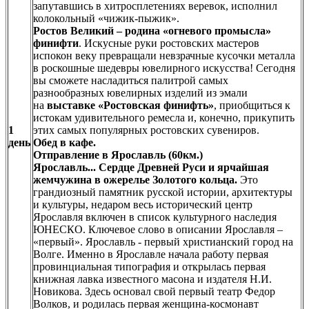
запутавшись в хитросплетениях веревок, исполнил
колокольный «чижик-пыжик».
Ростов Великий – родина «огневого промысла»
финифти
. Искусные руки ростовских мастеров
испокон веку превращали невзрачные кусочки металла
в роскошные шедевры ювелирного искусства! Сегодня
вы сможете насладиться палитрой самых
разнообразных ювелирных изделий из эмали
на
выставке «Ростовская финифть»
, приобщиться к
истокам удивительного ремесла и, конечно, прикупить
1
этих самых популярных ростовских сувениров.
день
Обед в кафе.
Отправление в Ярославль (60км.)
Ярославль... Сердце Древней Руси и ярчайшая
жемчужина в ожерелье Золотого кольца.
Это
грандиозный памятник русской истории, архитектуры
и культуры, недаром весь исторический центр
Ярославля включен в список культурного наследия
ЮНЕСКО. Ключевое слово в описании Ярославля –
«первый». Ярославль - первый христианский город на
Волге. Именно в Ярославле начала работу первая
провинциальная типография и открылась первая
книжная лавка известного масона и издателя Н.И.
Новикова. Здесь основал свой первый театр Федор
Волков, и родилась первая женщина-космонавт