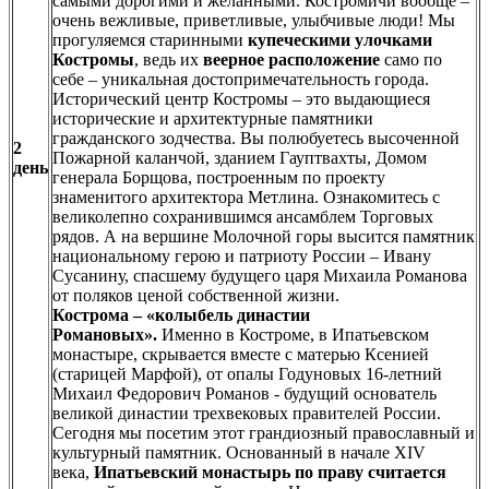
самыми дорогими и желанными. Костромичи вообще –
очень вежливые, приветливые, улыбчивые люди! Мы
прогуляемся старинными
купеческими улочками
Костромы
, ведь их
веерное расположение
само по
себе – уникальная достопримечательность города.
Исторический центр Костромы – это выдающиеся
исторические и архитектурные памятники
гражданского зодчества. Вы полюбуетесь высоченной
2
Пожарной каланчой, зданием Гауптвахты, Домом
день
генерала Борщова, построенным по проекту
знаменитого архитектора Метлина. Ознакомитесь с
великолепно сохранившимся ансамблем Торговых
рядов. А на вершине Молочной горы высится памятник
национальному герою и патриоту России – Ивану
Сусанину, спасшему будущего царя Михаила Романова
от поляков ценой собственной жизни.
Кострома – «колыбель династии
Романовых».
Именно в Костроме, в Ипатьевском
монастыре, скрывается вместе с матерью Ксенией
(старицей Марфой), от опалы Годуновых 16-летний
Михаил Федорович Романов - будущий основатель
великой династии трехвековых правителей России.
Сегодня мы посетим этот грандиозный православный и
культурный памятник. Основанный в начале XIV
века,
Ипатьевский монастырь по праву считается