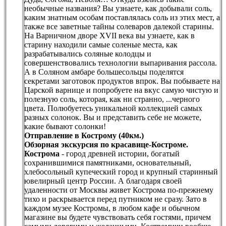
необычные названия? Вы узнаете, как добывали соль,
каким знатным особам поставлялась соль из этих мест, а
также все заветные тайны солеваров далекой старины.
На Варничном дворе XVII века вы узнаете, как в
старину находили самые соленые места, как
разрабатывались соляные колодцы и
совершенствовались технологии выпаривания рассола.
А в Соляном амбаре большесольцы поделятся
секретами заготовок продуктов впрок. Вы побываете на
Царской варнице и попробуете на вкус самую чистую и
полезную соль, которая, как ни странно, ...черного
цвета. Полюбуетесь уникальной коллекцией самых
разных солонок. Вы и представить себе не можете,
какие бывают солонки!
Отправление в Кострому (40км.)
Обзорная экскурсия по красавице-Костроме.
Кострома
- город древней истории, богатый
сохранившимися памятниками, основательный,
хлебосольный купеческий город и крупный старинный
ювелирный центр России. А благодаря своей
удаленности от Москвы живет Кострома по-прежнему
тихо и раскрывается перед путником не сразу. Зато в
каждом музее Костромы, в любом кафе и обычном
магазине вы будете чувствовать себя гостями, причем