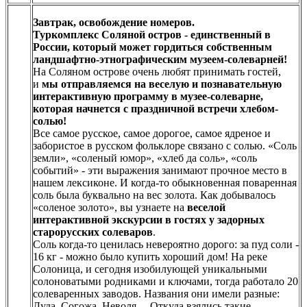
Завтрак, освобождение номеров.
Туркомплекс Соляной остров - единственный в
России, который может гордиться собственным
ландшафтно-этнографическим музеем-солеварней!
На Соляном острове очень любят принимать гостей,
и
мы отправляемся на веселую и познавательную
интерактивную программу в музее-солеварне,
которая начнется с праздничной встречи хлебом-
солью!
Все самое русское, самое дорогое, самое ядреное и
забористое в русском фольклоре связано с солью. «Соль
земли», «соленый юмор», «хлеб да соль», «соль
событий» - эти выражения занимают прочное место в
нашем лексиконе. И когда-то обыкновенная поваренная
соль была буквально на вес золота. Как добывалось
«соленое золото», вы узнаете на
веселой
интерактивной экскурсии в гостях у задорных
старорусских солеваров
.
Соль когда-то ценилась невероятно дорого: за пуд соли -
16 кг - можно было купить хороший дом! На реке
Солоница, и сегодня изобилующей уникальными
солоноватыми родниками и ключами, тогда работало 20
солеваренных заводов. Названия они имели разные:
Дуда, Согожа, Неволя… Откуда взялись такие