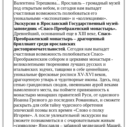
Валентина Терешкова... Ярославль – громадный музей
под открытым небом, и сегодня нам выпадет
счастливая возможность полюбоваться его
уникальными «экспонатами» и «коллекциями».
Экскурсия в Ярославский Государственный музей-
заповедник «Спасо-Преображенский монастырь».
Древнейший, основанный еще в XIII веке,
Спасо-
Преображенский монастырь – драгоценный
бриллиант среди ярославских
достопримечательностей
. Сегодня нам выпадет
счастливая возможность полюбоваться Спасо-
Преображенским собором и церквями монастыря -
великолепными творениями лучших русских и
итальянских зодчих, таящими в себе ценнейшие,
уникальные фресковые росписи XV-XVI веков,
драгоценную утварь и чудотворные иконы. Здесь, под
сенью грандиозных сводов, овеянными аурой веками
намоленного места, вы поймете привязанность к
монастырю монарших правителей Руси, от одиозного
Иоанна Грозного до последних Романовых, и сможете
раскрыть для себя тайну чудесного обретения
эпической поэмы всех времен «Слово о полку
Игореве». А после увлекательной экскурсии вы
сможете познакомиться и с очаровательным живым
«символом» Ярославля – забавной медведицей Машей,