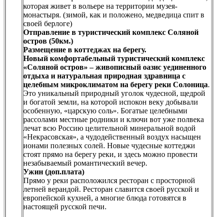
которая живет в вольере на территории музея-
монастыря. (зимой, как и положено, медведица спит в
своей берлоге)
Отправление в туристический комплекс Соляной
остров (50км.)
Размещение в коттеджах на берегу.
Новый комфортабельный туристический комплекс
«Соляной остров» – живописный оазис уединенного
отдыха и натуральная природная здравница с
целебным микроклиматом на берегу реки Солоница
.
Это уникальный природный уголок чудесной, щедрой
и богатой земли, на которой испокон веку добывали
особенную, «царскую соль». Богатые целебными
рассолами местные родники и ключи вот уже полвека
лечат всю Россию целительной минеральной водой
«Некрасовская», а чудодейственный воздух насыщен
ионами полезных солей. Новые чудесные коттеджи
стоят прямо на берегу реки, и здесь можно провести
незабываемый романтический вечер.
Ужин (доп.плата)
Прямо у реки расположился ресторан с просторной
летней верандой. Ресторан славится своей русской и
европейской кухней, а многие блюда готовятся в
настоящей русской печи.