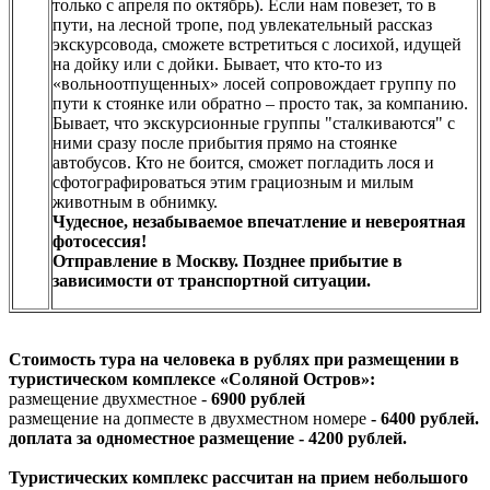
только с апреля по октябрь). Если нам повезет, то в
пути, на лесной тропе, под увлекательный рассказ
экскурсовода, сможете встретиться с лосихой, идущей
на дойку или с дойки. Бывает, что кто-то из
«вольноотпущенных» лосей сопровождает группу по
пути к стоянке или обратно – просто так, за компанию.
Бывает, что экскурсионные группы "сталкиваются" с
ними сразу после прибытия прямо на стоянке
автобусов. Кто не боится, сможет погладить лося и
сфотографироваться этим грациозным и милым
животным в обнимку.
Чудесное, незабываемое впечатление и невероятная
фотосессия!
Отправление в Москву. Позднее прибытие в
зависимости от транспортной ситуации.
Стоимость тура на человека в рублях при размещении в
туристическом комплексе «Соляной Остров»:
размещение двухместное -
6900 рублей
размещение на допместе в двухместном номере
- 6400 рублей.
доплата за одноместное размещение - 4200 рублей.
Туристических комплекс рассчитан на прием небольшого