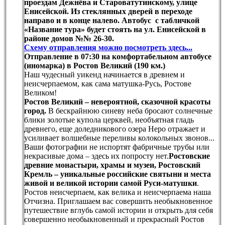
проездам Дежнёва и Староватутинскому, улице
Енисейской. Из стеклянных дверей в переходе
направо и в конце налево. Автобус с табличкой
«Название тура» будет стоять на ул. Енисейской в
районе домов №№ 26-30.
Схему отправления можно посмотреть здесь...
Отправление в 07:30 на комфортабельном автобусе
(иномарка) в Ростов Великий (190 км.)
Наш чудесный уикенд начинается в древнем и
неисчерпаемом, как сама матушка-Русь, Ростове
Великом!
Ростов Великий – невероятной, сказочной красоты
город.
В бескрайнюю синеву неба бросают солнечные
блики золотые купола церквей, необъятная гладь
древнего, еще доледникового озера Неро отражает и
усиливает волшебные переливы колокольных звонов...
Ваши фотографии не испортят фабричные трубы или
некрасивые дома – здесь их попросту нет.
Ростовские
древние монастыри, храмы и музеи, Ростовский
Кремль – уникальные российские святыни и места
живой и великой истории самой Руси-матушки
.
Ростов неисчерпаем, как велика и неисчерпаема наша
Отчизна. Приглашаем вас совершить необыкновенное
путешествие вглубь самой истории и открыть для себя
совершенно необыкновенный и прекрасный Ростов