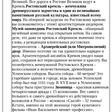
Великий. Все дороги в Ростове Великом ведут в
Кремль.
Ростовский кремль – жемчужина
древнерусского зодчества и один из величайших
памятников русской культуры, известный всему
миру.
На обзорной экскурсии по Ростовскому кремлю
вы познакомитесь с этим1 архитектурным шедевром.
Музей-заповедник Ростовский Кремль
- обширный
музейный комплекс под открытым небом. На самом
деле, это даже не кремль в оборонном значении этого
слова, а резиденция влиятельных ростовских
митрополитов –
Архиерейский (или Митрополичий)
двор
. Именно поэтому он так удивительно наряден и
ярок. Архитектурный ансамбль Кремля увидел наши
дни, сохранив все первозданное величие и красоту. Вы
полюбуетесь жемчужиной Ростовского Кремля –
колоссальным и величественным, древнейшим
Успенским собором. Высота собора – 60 метров! Это
старейшее здание в городе, ведь заложен Успенский
собор был еще 1161 году. В XVII веке к Успенскому
собору была пристроена
Звонница
– красивая каменная
четырехглавая аркада с 15 колоколами. Вес самого
большого и самого древнейшего из действующих
колоколов в России – колокола «Сысой» - 32 тонны!
Кстати, именно на этой звоннице герой культового
фильма «Иван Васильевич меняет профессию»,